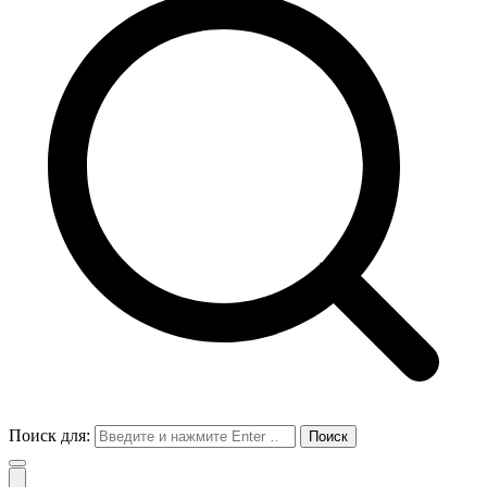
Поиск для: