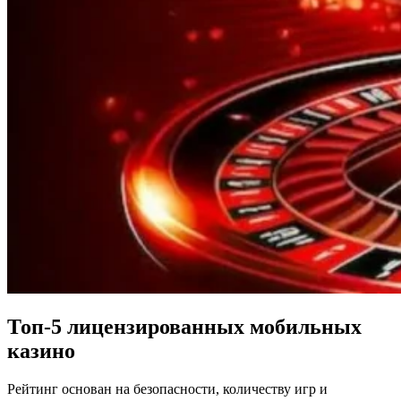
Топ-5 лицензированных мобильных
казино
Рейтинг основан на безопасности, количеству игр и