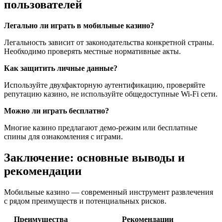
пользователей
Легально ли играть в мобильные казино?
Легальность зависит от законодательства конкретной страны.
Необходимо проверять местные нормативные акты.
Как защитить личные данные?
Используйте двухфакторную аутентификацию, проверяйте
репутацию казино, не используйте общедоступные Wi-Fi сети.
Можно ли играть бесплатно?
Многие казино предлагают демо-режим или бесплатные
спины для ознакомления с играми.
Заключение: основные выводы и
рекомендации
Мобильные казино — современный инструмент развлечения
с рядом преимуществ и потенциальных рисков.
Преимущества
Рекомендации