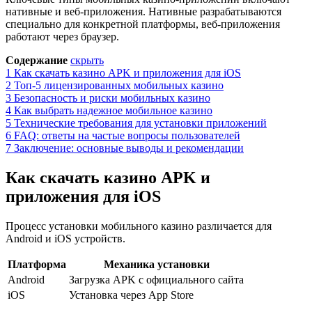
нативные и веб-приложения. Нативные разрабатываются
специально для конкретной платформы, веб-приложения
работают через браузер.
Содержание
скрыть
1
Как скачать казино APK и приложения для iOS
2
Топ-5 лицензированных мобильных казино
3
Безопасность и риски мобильных казино
4
Как выбрать надежное мобильное казино
5
Технические требования для установки приложений
6
FAQ: ответы на частые вопросы пользователей
7
Заключение: основные выводы и рекомендации
Как скачать казино APK и
приложения для iOS
Процесс установки мобильного казино различается для
Android и iOS устройств.
Платформа
Механика установки
Android
Загрузка APK с официального сайта
iOS
Установка через App Store