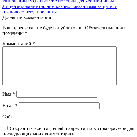
Инновации Водка бет: технологии для честной игры
Лицензирование онлайн-казино: механизмы защиты и
правового регулирования
Добавить комментарий
Ваш адрес email не будет опубликован.
Обязательные поля
помечены
*
Комментарий
*
Имя
*
Email
*
Сайт
Сохранить моё имя, email и адрес сайта в этом браузере для
последующих моих комментариев.