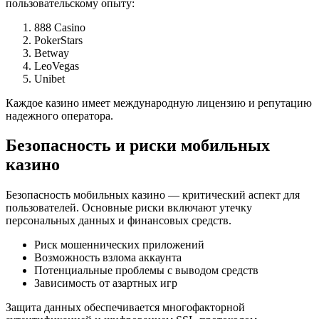
пользовательскому опыту:
888 Casino
PokerStars
Betway
LeoVegas
Unibet
Каждое казино имеет международную лицензию и репутацию
надежного оператора.
Безопасность и риски мобильных
казино
Безопасность мобильных казино — критический аспект для
пользователей. Основные риски включают утечку
персональных данных и финансовых средств.
Риск мошеннических приложений
Возможность взлома аккаунта
Потенциальные проблемы с выводом средств
Зависимость от азартных игр
Защита данных обеспечивается многофакторной